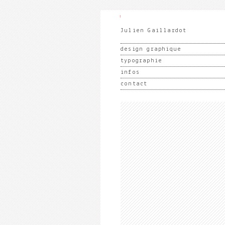
Julien Gaillardot
design graphique
typographie
infos
contact